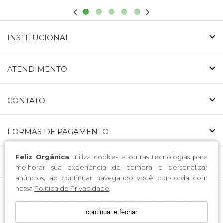
INSTITUCIONAL
ATENDIMENTO
CONTATO
FORMAS DE PAGAMENTO
Feliz Orgânica
utiliza cookies e outras tecnologias para
CERTIFICADOS
melhorar sua experiência de compra e personalizar
anúncios, ao continuar navegando você concorda com
nossa
Política de Privacidade
.
FELIZ ALIMENTOS ORGÂNICOS LTDA. / CNPJ: 53.146.519/0001-49
continuar e fechar
Endereço: Avenida Nossa Senhora da Luz 223