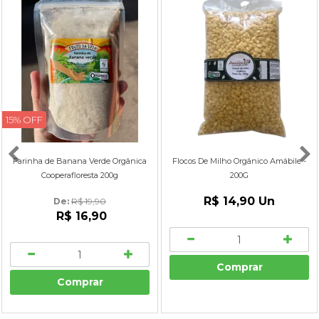
15% OFF
Farinha de Banana Verde Orgânica
Flocos De Milho Orgânico Amábile -
Cooperafloresta 200g
200G
R$ 14,90
Un
De: 
R$ 19,90
R$ 16,90
Comprar
Comprar