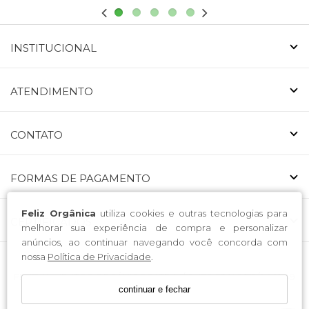
INSTITUCIONAL
ATENDIMENTO
CONTATO
FORMAS DE PAGAMENTO
Feliz Orgânica
utiliza cookies e outras tecnologias para
CERTIFICADOS
melhorar sua experiência de compra e personalizar
anúncios, ao continuar navegando você concorda com
nossa
Política de Privacidade
.
FELIZ ALIMENTOS ORGÂNICOS LTDA. / CNPJ: 53.146.519/0001-49
continuar e fechar
Endereço: Avenida Nossa Senhora da Luz 223