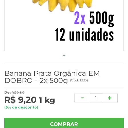
Banana Prata Orgânica EM
DOBRO - 2x 500g
(
Cód.
1885
)
De:
R$ 9,80
Quantidade
R$ 9,20
1 kg
(
6
% de desconto)
COMPRAR