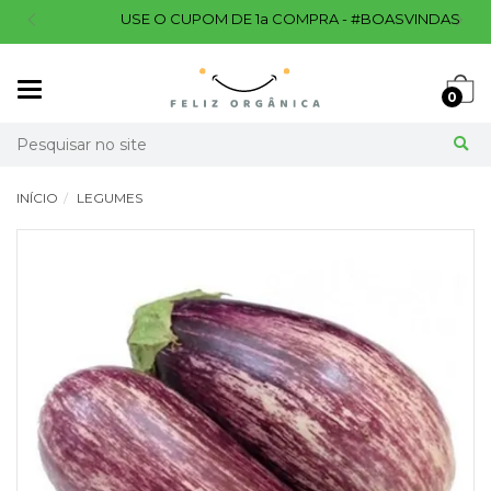
USE O CUPOM DE 1a COMPRA - #BOASVINDAS
Mudar
0
navegação
Busca
INÍCIO
LEGUMES