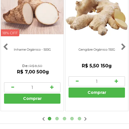
18% OFF
Inhame Orgânico - 500G
Gengibre Orgânico 150G
R$ 5,50
150g
De: 
R$ 8,50
R$ 7,00
500g
Comprar
Comprar