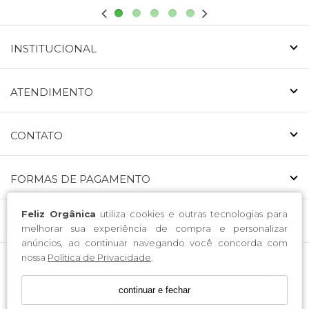
INSTITUCIONAL
ATENDIMENTO
CONTATO
FORMAS DE PAGAMENTO
Feliz Orgânica
utiliza cookies e outras tecnologias para
CERTIFICADOS
melhorar sua experiência de compra e personalizar
anúncios, ao continuar navegando você concorda com
nossa
Política de Privacidade
.
FELIZ ALIMENTOS ORGÂNICOS LTDA. / CNPJ: 53.146.519/0001-49
continuar e fechar
Endereço: Avenida Nossa Senhora da Luz 223