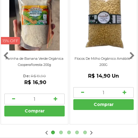
15% OFF
Farinha de Banana Verde Orgânica
Flocos De Milho Orgânico Amábile -
Cooperafloresta 200g
200G
R$ 14,90
Un
De: 
R$ 19,90
R$ 16,90
Comprar
Comprar