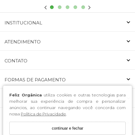
INSTITUCIONAL
ATENDIMENTO
CONTATO
FORMAS DE PAGAMENTO
Feliz Orgânica
utiliza cookies e outras tecnologias para
CERTIFICADOS
melhorar sua experiência de compra e personalizar
anúncios, ao continuar navegando você concorda com
nossa
Política de Privacidade
.
FELIZ ALIMENTOS ORGÂNICOS LTDA. / CNPJ: 53.146.519/0001-49
continuar e fechar
Endereço: Avenida Nossa Senhora da Luz 223