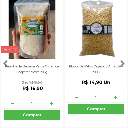
15% OFF
Farinha de Banana Verde Orgânica
Flocos De Milho Orgânico Amábile -
Cooperafloresta 200g
200G
R$ 14,90
Un
De: 
R$ 19,90
R$ 16,90
Comprar
Comprar