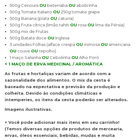
500g Cenoura
OU
beterraba
OU
abobrinha
500g Tomate Italiano
OU
250g tomate grape
500g Banana (prata
OU
caturra)
500g Fruta cítrica (limão tahiti
OU
rosa
OU
lima da Pérsia)
500g mix de Frutas
500g Batata doce
OU
Inglesa
3 unidades Folhas (alface crespa
OU
mimosa
OU
americana
OU
couve
OU
repolho)
1 maço Salsinha
OU
Cebolinha
OU
Alho Poró
+ 1 MAÇO DE ERVA MEDICINAL / AROMÁTICA
As frutas e hortaliças variam de acordo com a
sazonalidade dos alimentos. O mix da cesta é
baseado na expectativa e previsão da produção e
colheita. Devido às condições climáticas e
intemperies, os itens da cesta poderão ser alterados.
Imagens ilustrativas.
+ Você pode adicionar mais itens em seu carrinho!
(Temos diversas opções de produtos de mercearia,
ervas, óleos essenciais, bebidas, mudas e muita