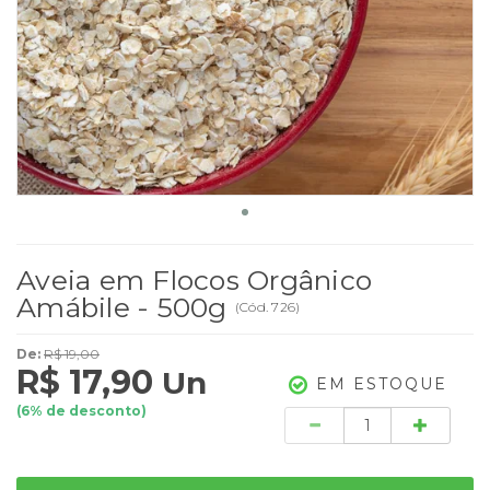
Aveia em Flocos Orgânico
Amábile - 500g
(
Cód.
726
)
De:
R$ 19,00
R$ 17,90
Un
EM ESTOQUE
(
6
% de desconto)
Quantidade