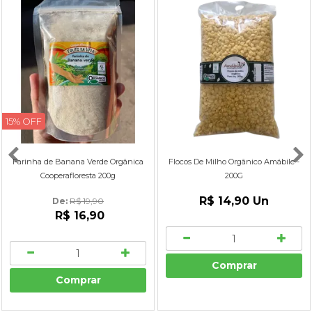
15% OFF
Farinha de Banana Verde Orgânica
Flocos De Milho Orgânico Amábile -
Cooperafloresta 200g
200G
R$ 14,90
Un
De: 
R$ 19,90
R$ 16,90
Comprar
Comprar