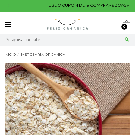
USE O CUPOM DE 1a COMPRA - #BOASVINDAS
Mudar
0
navegação
Busca
INÍCIO
MERCEARIA ORGÂNICA