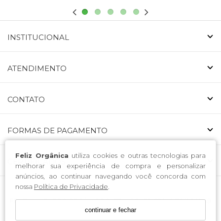
INSTITUCIONAL
ATENDIMENTO
CONTATO
FORMAS DE PAGAMENTO
Feliz Orgânica
utiliza cookies e outras tecnologias para
CERTIFICADOS
melhorar sua experiência de compra e personalizar
anúncios, ao continuar navegando você concorda com
nossa
Política de Privacidade
.
FELIZ ALIMENTOS ORGÂNICOS LTDA. / CNPJ: 53.146.519/0001-49
continuar e fechar
Endereço: Avenida Nossa Senhora da Luz 223