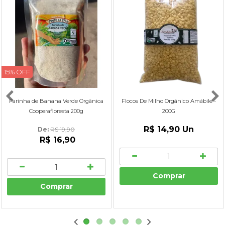
15% OFF
Farinha de Banana Verde Orgânica
Flocos De Milho Orgânico Amábile -
Cooperafloresta 200g
200G
R$ 14,90
Un
De: 
R$ 19,90
R$ 16,90
Comprar
Comprar