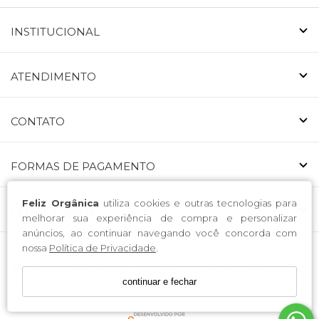
INSTITUCIONAL
ATENDIMENTO
CONTATO
FORMAS DE PAGAMENTO
Feliz Orgânica
utiliza cookies e outras tecnologias para
CERTIFICADOS
melhorar sua experiência de compra e personalizar
anúncios, ao continuar navegando você concorda com
nossa
Política de Privacidade
.
FELIZ ALIMENTOS ORGÂNICOS LTDA. / CNPJ: 53.146.519/0001-49
continuar e fechar
Endereço: Avenida Nossa Senhora da Luz 223