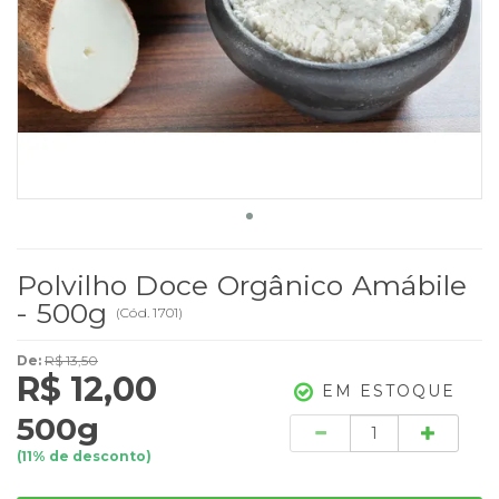
Polvilho Doce Orgânico Amábile
- 500g
(
Cód.
1701
)
De:
R$ 13,50
R$ 12,00
EM ESTOQUE
500g
Quantidade
(
11
% de desconto)