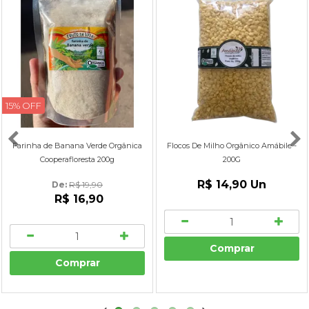
15% OFF
Farinha de Banana Verde Orgânica
Flocos De Milho Orgânico Amábile -
Cooperafloresta 200g
200G
R$ 14,90
Un
De: 
R$ 19,90
R$ 16,90
Comprar
Comprar