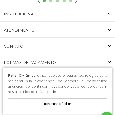
INSTITUCIONAL
ATENDIMENTO
CONTATO
FORMAS DE PAGAMENTO
Feliz Orgânica
utiliza cookies e outras tecnologias para
CERTIFICADOS
melhorar sua experiência de compra e personalizar
anúncios, ao continuar navegando você concorda com
nossa
Política de Privacidade
.
FELIZ ALIMENTOS ORGÂNICOS LTDA. / CNPJ: 53.146.519/0001-49
continuar e fechar
Endereço: Avenida Nossa Senhora da Luz 223