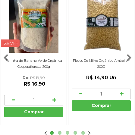
15% OFF
Farinha de Banana Verde Orgânica
Flocos De Milho Orgânico Amábile -
Cooperafloresta 200g
200G
R$ 14,90
Un
De: 
R$ 19,90
R$ 16,90
Comprar
Comprar