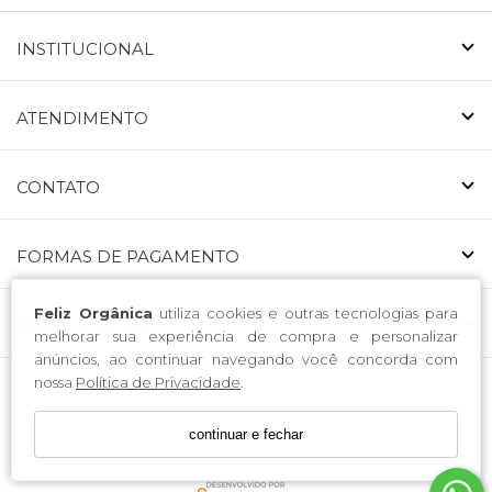
INSTITUCIONAL
ATENDIMENTO
CONTATO
FORMAS DE PAGAMENTO
Feliz Orgânica
utiliza cookies e outras tecnologias para
CERTIFICADOS
melhorar sua experiência de compra e personalizar
anúncios, ao continuar navegando você concorda com
nossa
Política de Privacidade
.
FELIZ ALIMENTOS ORGÂNICOS LTDA. / CNPJ: 53.146.519/0001-49
continuar e fechar
Endereço: Avenida Nossa Senhora da Luz 223